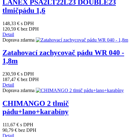
LANEX PSA2LT22L23 DOUBLE23
tlmičpádu 1,6
148,33 €
s DPH
120,59 €
bez DPH
Detail
Doprava zdarma
Zatahovací zachycovač pádu WR 040 -
1,8m
230,59 €
s DPH
187,47 €
bez DPH
Detail
Doprava zdarma
CHIMANGO 2 tlmič
pádu+lano+karabíny
111,67 €
s DPH
90,79 €
bez DPH
Detail