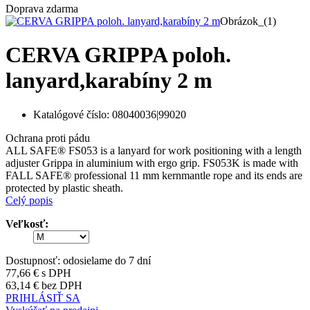
Doprava zdarma
Obrázok_(1)
CERVA GRIPPA poloh.
lanyard,karabíny 2 m
Katalógové číslo:
08040036|99020
Ochrana proti pádu
ALL SAFE® FS053 is a lanyard for work positioning with a length
adjuster Grippa in aluminium with ergo grip. FS053K is made with
FALL SAFE® professional 11 mm kernmantle rope and its ends are
protected by plastic sheath.
Celý popis
Veľkosť:
Dostupnosť:
odosielame do 7 dní
77,66 €
s DPH
63,14 €
bez DPH
PRIHLÁSIŤ SA