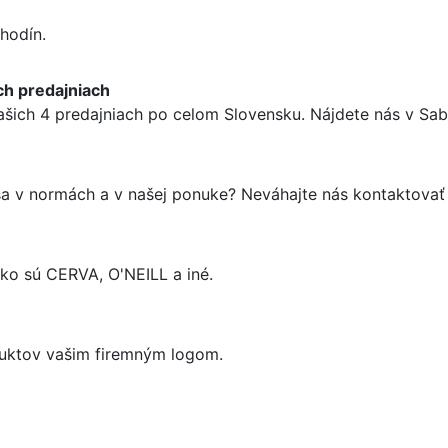
hodín.
ch predajniach
ašich 4 predajniach po celom Slovensku. Nájdete nás v Sabi
 sa v normách a v našej ponuke? Neváhajte nás kontaktova
o sú CERVA, O'NEILL a iné.
uktov vašim firemným logom.