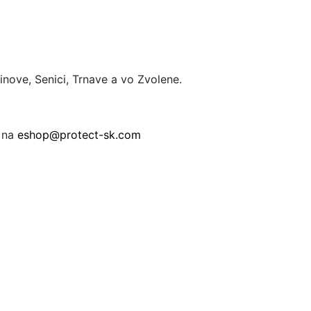
nove, Senici, Trnave a vo Zvolene.
ť na
eshop@protect-sk.com