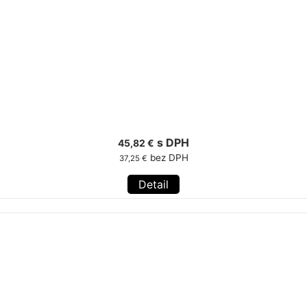
s DPH
45,82 €
bez DPH
37,25 €
Detail