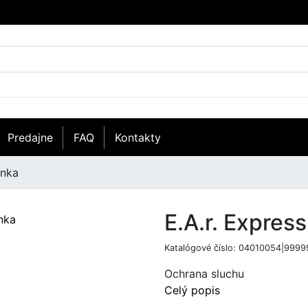
Predajne
FAQ
Kontakty
anka
E.A.r. Expres
Katalógové číslo:
04010054|9999
Ochrana sluchu
Celý popis