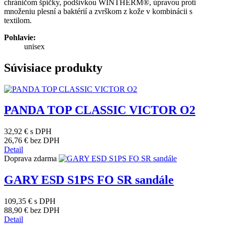
chráničom špičky, podšívkou WINTHERM®, úpravou proti
množeniu plesní a baktérií a zvrškom z kože v kombinácii s
textilom.
Pohlavie:
unisex
Súvisiace produkty
PANDA TOP CLASSIC VICTOR O2
32,92 €
s DPH
26,76 €
bez DPH
Detail
Doprava zdarma
GARY ESD S1PS FO SR sandále
109,35 €
s DPH
88,90 €
bez DPH
Detail