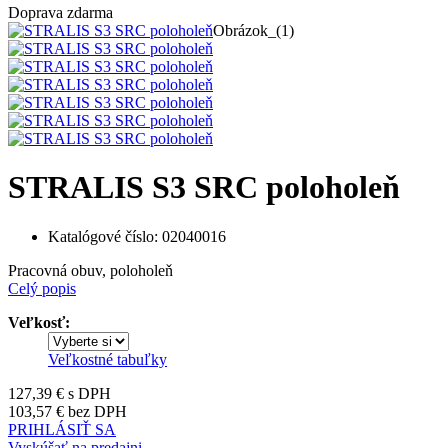
Doprava zdarma
Obrázok_(1)
STRALIS S3 SRC poloholeň
Katalógové číslo:
02040016
Pracovná obuv, poloholeň
Celý popis
Veľkosť:
Veľkostné tabuľky
127,39 €
s DPH
103,57 €
bez DPH
PRIHLÁSIŤ SA
Vyskúšať na predajni