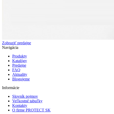
Zobraziť predajne
Navigácia
Produkty
Katalógy
Predajne
FAQ
Aktuality
Blogujeme
Informácie
Slovník pojmov
Veľkostné tabuľky
Kontakty
O firme PROTECT SK