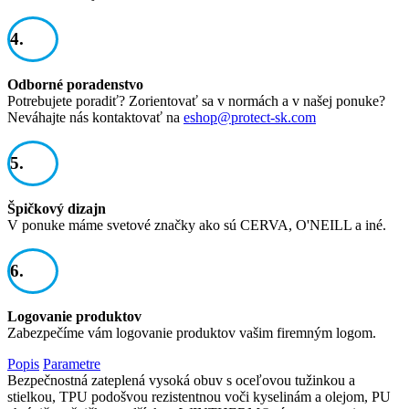
4.
Odborné poradenstvo
Potrebujete poradiť? Zorientovať sa v normách a v našej ponuke?
Neváhajte nás kontaktovať na
eshop@protect-sk.com
5.
Špičkový dizajn
V ponuke máme svetové značky ako sú CERVA, O'NEILL a iné.
6.
Logovanie produktov
Zabezpečíme vám logovanie produktov vašim firemným logom.
Popis
Parametre
Bezpečnostná zateplená vysoká obuv s oceľovou tužinkou a
stielkou, TPU podošvou rezistentnou voči kyselinám a olejom, PU