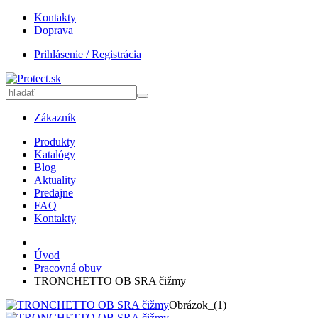
Kontakty
Doprava
Prihlásenie / Registrácia
Zákazník
Produkty
Katalógy
Blog
Aktuality
Predajne
FAQ
Kontakty
Úvod
Pracovná obuv
TRONCHETTO OB SRA čižmy
Obrázok_(1)