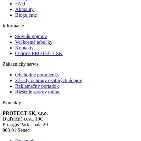
FAQ
Aktuality
Blogujeme
Informácie
Slovník pojmov
Veľkostné tabuľky
Kontakty
O firme PROTECT SK
Zákaznícky servis
Obchodné podmienky
Zásady ochrany osobných údajov
Reklamačný poriadok
Riešenie sporov online
Kontakty
PROTECT SK, s.r.o.
Diaľničná cesta 10C
Prologis Park - hala 20
903 01 Senec
Facebook