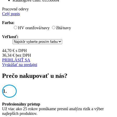
Katalógové číslo:
03530004
Pracovné odevy
Celý popis
Farba:
HV oranžová/navy
žltá/navy
Veľkosť:
44,70 €
s DPH
36,34 €
bez DPH
PRIHLÁSIŤ SA
Vyskúšať na predajni
Prečo nakupovať u nás?
1.
Profesionálny prístup
Už viac ako 25 rokov ponúkame presnú analýzu rizík a výber
najlepších produktov.