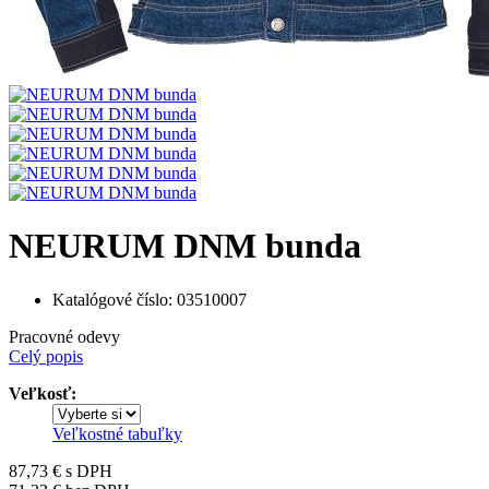
NEURUM DNM bunda
Katalógové číslo:
03510007
Pracovné odevy
Celý popis
Veľkosť:
Veľkostné tabuľky
87,73 €
s DPH