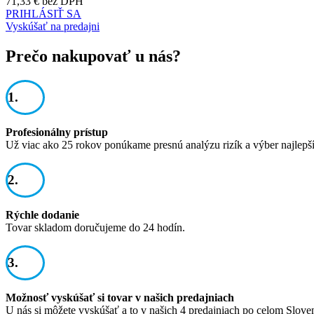
71,33 €
bez DPH
PRIHLÁSIŤ SA
Vyskúšať na predajni
Prečo nakupovať u nás?
1.
Profesionálny prístup
Už viac ako 25 rokov ponúkame presnú analýzu rizík a výber najlepš
2.
Rýchle dodanie
Tovar skladom doručujeme do 24 hodín.
3.
Možnosť vyskúšať si tovar v našich predajniach
U nás si môžete vyskúšať a to v našich 4 predajniach po celom Slove