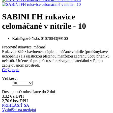
SABINI FH rukavice
celomáčané v nitrile - 10
Katalógové číslo:
01070043|99100
Pracovné rukavice, máčané
Rukavice šité z bavlneného úpletu, máčané v nitrile (protišmykové
uchopenie) a s elastickou pletenou manžetou zabraňujúcou prieniku
nečistôt. Určené sú pre prácu s abrazívnymi materiálmi v ľahko
zaolejovanom prostredí.
Celý popis
Veľkosť:
Dostupnosť:
odosielame do 2 dní
3,32 €
s DPH
2,70 €
bez DPH
PRIHLÁSIŤ SA
Vyskúšať na predajni