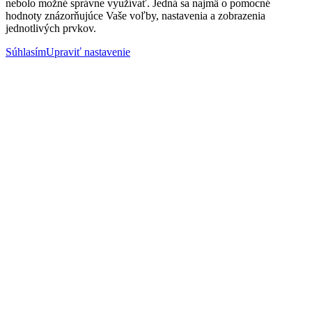
nebolo možné správne využívať. Jedná sa najmä o pomocné
hodnoty znázorňujúce Vaše voľby, nastavenia a zobrazenia
jednotlivých prvkov.
Súhlasím
Upraviť nastavenie