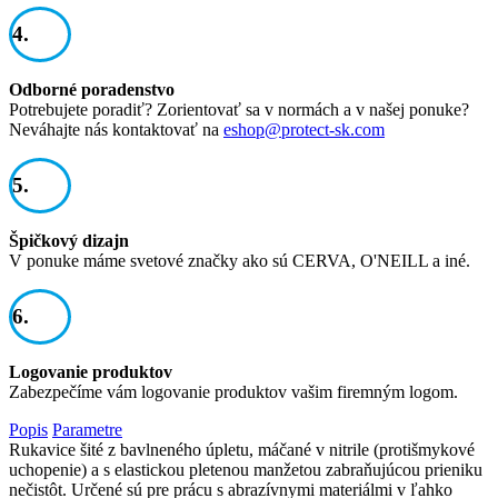
4.
Odborné poradenstvo
Potrebujete poradiť? Zorientovať sa v normách a v našej ponuke?
Neváhajte nás kontaktovať na
eshop@protect-sk.com
5.
Špičkový dizajn
V ponuke máme svetové značky ako sú CERVA, O'NEILL a iné.
6.
Logovanie produktov
Zabezpečíme vám logovanie produktov vašim firemným logom.
Popis
Parametre
Rukavice šité z bavlneného úpletu, máčané v nitrile (protišmykové
uchopenie) a s elastickou pletenou manžetou zabraňujúcou prieniku
nečistôt. Určené sú pre prácu s abrazívnymi materiálmi v ľahko