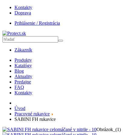
Kontakty
Doprava
Prihlásenie / Registrácia
Zákazník
Produkty
Katalógy
Blog
Aktuality
Predajne
FAQ
Kontakty
Úvod
Pracovné rukavice
SABINI FH rukavice
Obrázok_(1)