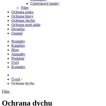
Celotvárové masky
Filtre
Ochrana zraku
Ochrana hlavy
Ochrana sluchu
Ochrana proti pádu
Drogéria
Ostatné
Produkty
Katalógy
Blog
Aktuality
Predajne
FAQ
Kontakty
Úvod
Ochrana dychu
Filtre
Ochrana dychu