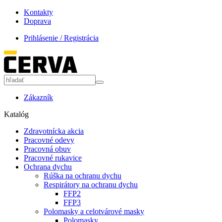
Kontakty
Doprava
Prihlásenie / Registrácia
Zákazník
Katalóg
Zdravotnícka akcia
Pracovné odevy
Pracovná obuv
Pracovné rukavice
Ochrana dychu
Rúška na ochranu dychu
Respirátory na ochranu dychu
FFP2
FFP3
Polomasky a celotvárové masky
Polomasky