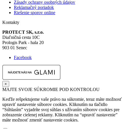
Zásady ochrany osobných údajov
Reklamačný poriadok
Riešenie sporov online
Kontakty
PROTECT SK, s.r.o.
Diaľničná cesta 10C
Prologis Park - hala 20
903 01 Senec
Facebook
×
MAJTE SVOJE SÚKROMIE POD KONTROLOU
Keďže rešpektujeme vaše právo na súkromie, teraz máte možnosť
upraviť nastavenie súborov cookies. Kliknutím na tlačidlo
“Súhlasím” vyjadríte svoj súhlas s užívaním súborov cookies pre
zobrazenie cielenej reklamy. Kliknutím na “upraviť nastavenie”
máte možnosť zmeniť nastavenie cookies.