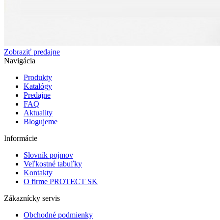
Zobraziť predajne
Navigácia
Produkty
Katalógy
Predajne
FAQ
Aktuality
Blogujeme
Informácie
Slovník pojmov
Veľkostné tabuľky
Kontakty
O firme PROTECT SK
Zákaznícky servis
Obchodné podmienky