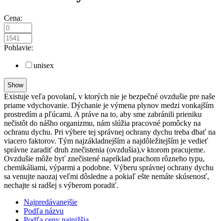
Cena:
Pohlavie:
unisex
Existuje veľa povolaní, v ktorých nie je bezpečné ovzdušie pre naše
priame vdychovanie. Dýchanie je výmena plynov medzi vonkajším
prostredím a pľúcami. A práve na to, aby sme zabránili prieniku
nečistôt do nášho organizmu, nám slúžia pracovné pomôcky na
ochranu dychu. Pri výbere tej správnej ochrany dychu treba dbať na
viacero faktorov. Tým najzákladnejším a najdôležitejším je vedieť
správne zaradiť druh znečistenia (ovzdušia),v ktorom pracujeme.
Ovzdušie môže byť znečistené napríklad prachom rôzneho typu,
chemikáliami, výparmi a podobne. Výberu správnej ochrany dychu
sa venujte naozaj veľmi dôsledne a pokiaľ ešte nemáte skúsenosť,
nechajte si radšej s výberom poradiť.
Najpredávanejšie
Podľa názvu
Podľa ceny najnižšia