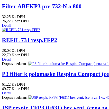
Filter ABEKP3 pre 732-N a 800
32,25 €
s DPH
26,22 €
bez DPH
Detail
REFIL 731 resp.FFP2
28,03 €
s DPH
22,79 €
bez DPH
Detail
Doprava zdarma
P3 filter k polomaske Respira Compact (ce
61,22 €
s DPH
49,77 €
bez DPH
Detail
Doprava zdarma
JSP respir. FFP3 (F631) bez vent. (cena za