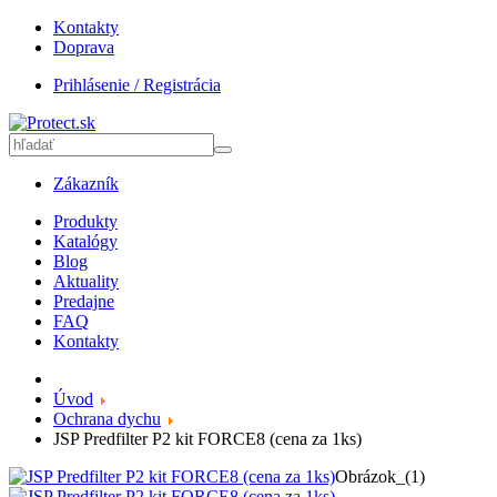
Kontakty
Doprava
Prihlásenie / Registrácia
Zákazník
Produkty
Katalógy
Blog
Aktuality
Predajne
FAQ
Kontakty
Úvod
Ochrana dychu
JSP Predfilter P2 kit FORCE8 (cena za 1ks)
Obrázok_(1)