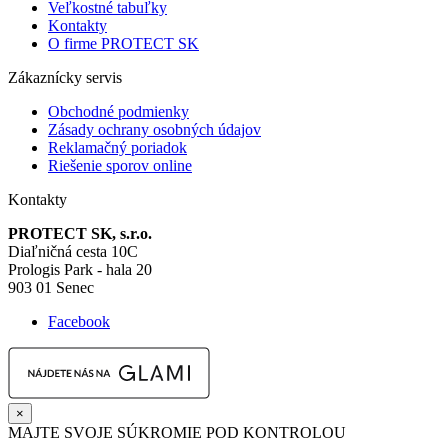
Veľkostné tabuľky
Kontakty
O firme PROTECT SK
Zákaznícky servis
Obchodné podmienky
Zásady ochrany osobných údajov
Reklamačný poriadok
Riešenie sporov online
Kontakty
PROTECT SK, s.r.o.
Diaľničná cesta 10C
Prologis Park - hala 20
903 01 Senec
Facebook
×
MAJTE SVOJE SÚKROMIE POD KONTROLOU