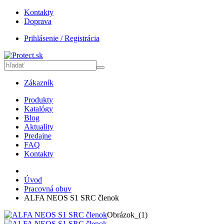
Kontakty
Doprava
Prihlásenie / Registrácia
Zákazník
Produkty
Katalógy
Blog
Aktuality
Predajne
FAQ
Kontakty
Úvod
Pracovná obuv
ALFA NEOS S1 SRC členok
Obrázok_(1)