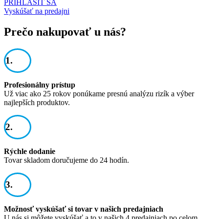
PRIHLÁSIŤ SA
Vyskúšať na predajni
Prečo nakupovať u nás?
1.
Profesionálny prístup
Už viac ako 25 rokov ponúkame presnú analýzu rizík a výber
najlepších produktov.
2.
Rýchle dodanie
Tovar skladom doručujeme do 24 hodín.
3.
Možnosť vyskúšať si tovar v našich predajniach
U nás si môžete vyskúšať a to v našich 4 predajniach po celom