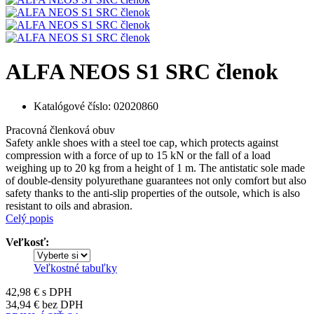
ALFA NEOS S1 SRC členok
Katalógové číslo:
02020860
Pracovná členková obuv
Safety ankle shoes with a steel toe cap, which protects against
compression with a force of up to 15 kN or the fall of a load
weighing up to 20 kg from a height of 1 m. The antistatic sole made
of double-density polyurethane guarantees not only comfort but also
safety thanks to the anti-slip properties of the outsole, which is also
resistant to oils and abrasion.
Celý popis
Veľkosť:
Veľkostné tabuľky
42,98 €
s DPH
34,94 €
bez DPH