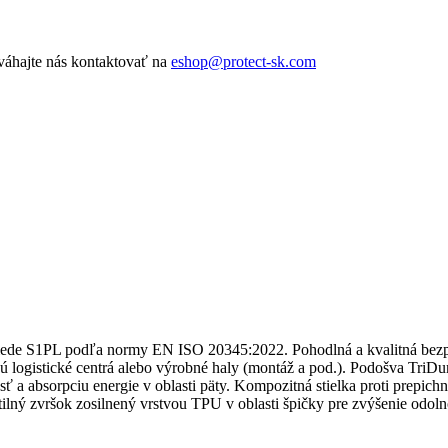
váhajte nás kontaktovať na
eshop@protect-sk.com
iede S1PL podľa normy EN ISO 20345:2022. Pohodlná a kvalitná bezp
 sú logistické centrá alebo výrobné haly (montáž a pod.). Podošva Tr
sť a absorpciu energie v oblasti päty. Kompozitná stielka proti prepich
tilný zvršok zosilnený vrstvou TPU v oblasti špičky pre zvýšenie odoln