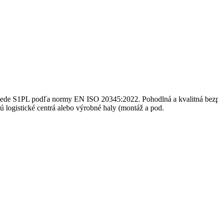
iede S1PL podľa normy EN ISO 20345:2022. Pohodlná a kvalitná bezp
ú logistické centrá alebo výrobné haly (montáž a pod.