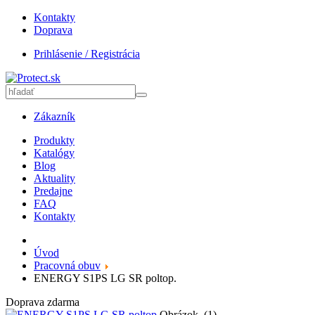
Kontakty
Doprava
Prihlásenie / Registrácia
Zákazník
Produkty
Katalógy
Blog
Aktuality
Predajne
FAQ
Kontakty
Úvod
Pracovná obuv
ENERGY S1PS LG SR poltop.
Doprava zdarma
Obrázok_(1)