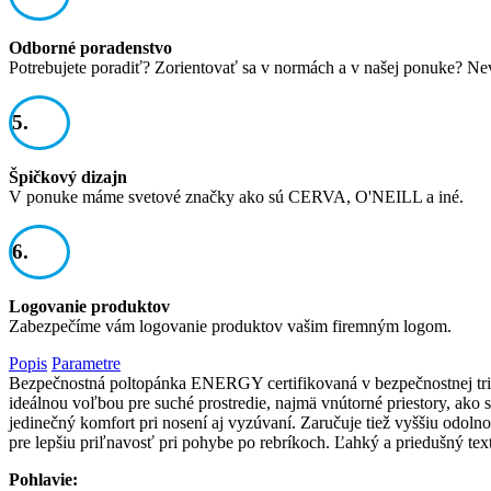
Odborné poradenstvo
Potrebujete poradiť? Zorientovať sa v normách a v našej ponuke? Ne
5.
Špičkový dizajn
V ponuke máme svetové značky ako sú CERVA, O'NEILL a iné.
6.
Logovanie produktov
Zabezpečíme vám logovanie produktov vašim firemným logom.
Popis
Parametre
Bezpečnostná poltopánka ENERGY certifikovaná v bezpečnostnej tr
ideálnou voľbou pre suché prostredie, najmä vnútorné priestory, ako
jedinečný komfort pri nosení aj vyzúvaní. Zaručuje tiež vyššiu odolno
pre lepšiu priľnavosť pri pohybe po rebríkoch. Ľahký a priedušný tex
Pohlavie: