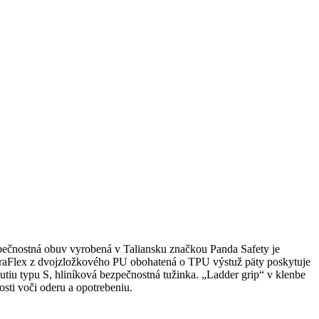
ečnostná obuv vyrobená v Taliansku značkou Panda Safety je
iDuraFlex z dvojzložkového PU obohatená o TPU výstuž päty poskytuje
nutiu typu S, hliníková bezpečnostná tužinka. „Ladder grip“ v klenbe
osti voči oderu a opotrebeniu.