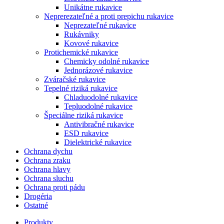
Unikátne rukavice
Neprerezateľné a proti prepichu rukavice
Neprezateľné rukavice
Rukávniky
Kovové rukavice
Protichemické rukavice
Chemicky odolné rukavice
Jednorázové rukavice
Zváračské rukavice
Tepelné riziká rukavice
Chladuodolné rukavice
Tepluodolné rukavice
Špeciálne riziká rukavice
Antivibračné rukavice
ESD rukavice
Dielektrické rukavice
Ochrana dychu
Ochrana zraku
Ochrana hlavy
Ochrana sluchu
Ochrana proti pádu
Drogéria
Ostatné
Produkty